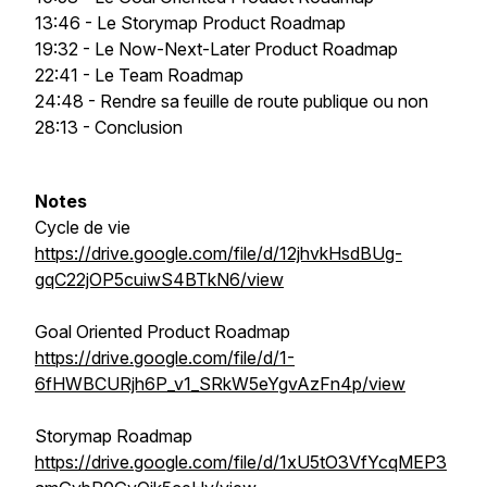
13:46 - Le Storymap Product Roadmap
19:32 - Le Now-Next-Later Product Roadmap
22:41 - Le Team Roadmap
24:48 - Rendre sa feuille de route publique ou non
28:13 - Conclusion
Notes
Cycle de vie
https://drive.google.com/file/d/12jhvkHsdBUg-
gqC22jOP5cuiwS4BTkN6/view
Goal Oriented Product Roadmap
https://drive.google.com/file/d/1-
6fHWBCURjh6P_v1_SRkW5eYgvAzFn4p/view
Storymap Roadmap
https://drive.google.com/file/d/1xU5tO3VfYcqMEP3