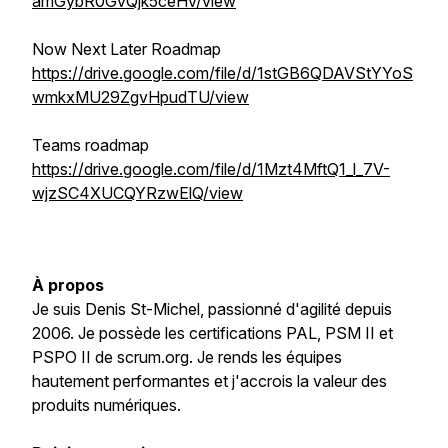
amGybR0GvQjk5ceHv/view
Now Next Later Roadmap
https://drive.google.com/file/d/1stGB6QDAVStYYoS
wmkxMU29ZgvHpudTU/view
Teams roadmap
https://drive.google.com/file/d/1Mzt4MftQ1_l_7V-
wjzSC4XUCQYRzwElQ/view
À propos
Je suis Denis St-Michel, passionné d'agilité depuis
2006. Je possède les certifications PAL, PSM II et
PSPO II de scrum.org. Je rends les équipes
hautement performantes et j'accrois la valeur des
produits numériques.