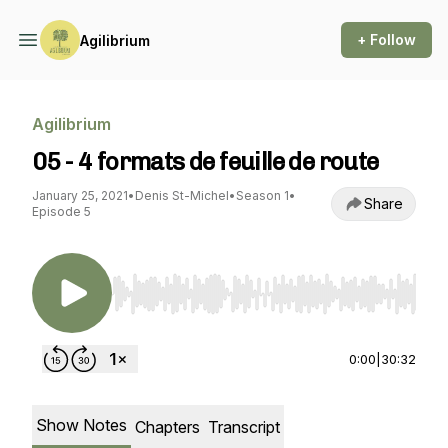
+ Follow
Agilibrium
Agilibrium
05 - 4 formats de feuille de route
January 25, 2021
•
Denis St-Michel
•
Season 1
•
Share
Episode 5
Use Left/Right to seek, Home/End to jump to st
0:00
|
30:32
Show Notes
Chapters
Transcript