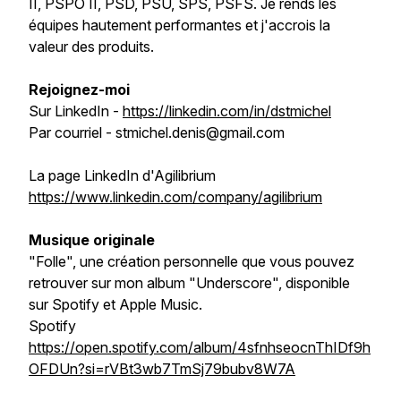
II, PSPO II, PSD, PSU, SPS, PSFS. Je rends les
équipes hautement performantes et j'accrois la
valeur des produits.
Rejoignez-moi
Sur LinkedIn -
https://linkedin.com/in/dstmichel
Par courriel - stmichel.denis@gmail.com
La page LinkedIn d'Agilibrium
https://www.linkedin.com/company/agilibrium
Musique originale
"Folle", une création personnelle que vous pouvez
retrouver sur mon album "Underscore", disponible
sur Spotify et Apple Music.
Spotify
https://open.spotify.com/album/4sfnhseocnThIDf9h
OFDUn?si=rVBt3wb7TmSj79bubv8W7A