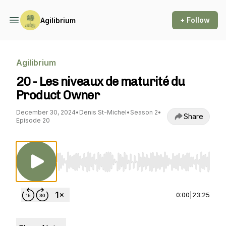
+ Follow
Agilibrium
Agilibrium
20 - Les niveaux de maturité du
Product Owner
December 30, 2024
•
Denis St-Michel
•
Season 2
•
Share
Episode 20
Use Left/Right to seek, Home/End to jump to st
0:00
|
23:25