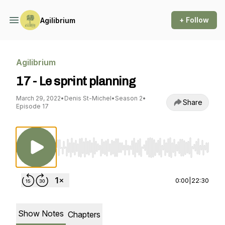
+ Follow
Agilibrium
Agilibrium
17 - Le sprint planning
March 29, 2022
•
Denis St-Michel
•
Season 2
•
Share
Episode 17
Use Left/Right to seek, Home/End to jump to st
0:00
|
22:30
Show Notes
Chapters